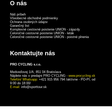
O nás
Náš príbeh
Všeobecné obchodné podmienky
Ochrana osobných údajov
Garančný list
Komplexné cestovné poistenie UNION - zájazdy
Celoročné cestovné poistenie UNION - leták
Celoročné cestovné poistenie UNION - poistné plnenia
Kontaktujte nás
PRO CYCLING s.r.o.
Medveďovej 1/A, 851 04 Bratislava
Nájdete nás v predajni PRO CYCLING -
www.procycling.sk
Telefón/ Whatsapp:
+421 915 956 794 /aktívne - PO-PI, od
9:00 do 18:00/
E-mail:
info@sporttour.sk