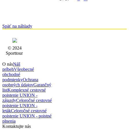
Späť na náhlady
© 2024
Sporttour
O nás
Náš
príbeh
Všeobecné
obchodné
podmienky
Ochrana
osobných údajov
Garančný
list
Komplexné cestovné
poistenie UNION -
zájazdy
Celoročné cestovné
poistenie UNION -
leták
Celoročné cestovné
poistenie UNION - poistné
plnenia
Kontaktujte nás