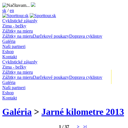
sk
/
en
Cyklistické zájazdy
Zima - bežky
Zážitky na mieru
Zážitky na mieru
Darčekové poukazy
Doprava cyklistov
Galéria
Naši partneri
Eshop
Kontakt
Cyklistické zájazdy
Zima - bežky
Zážitky na mieru
+
Zážitky na mieru
Darčekové poukazy
Doprava cyklistov
Galéria
Naši partneri
Eshop
Kontakt
Galéria
>
Jarné kilometre 2013
1 / 37
>
>|