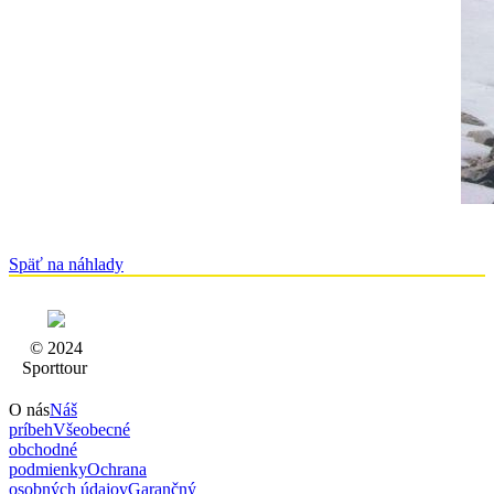
Späť na náhlady
© 2024
Sporttour
O nás
Náš
príbeh
Všeobecné
obchodné
podmienky
Ochrana
osobných údajov
Garančný