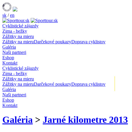
sk
/
en
Cyklistické zájazdy
Zima - bežky
Zážitky na mieru
Zážitky na mieru
Darčekové poukazy
Doprava cyklistov
Galéria
Naši partneri
Eshop
Kontakt
Cyklistické zájazdy
Zima - bežky
Zážitky na mieru
+
Zážitky na mieru
Darčekové poukazy
Doprava cyklistov
Galéria
Naši partneri
Eshop
Kontakt
Galéria
>
Jarné kilometre 2013