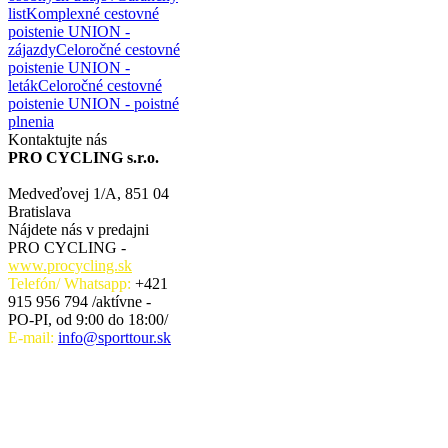
list
Komplexné cestovné
poistenie UNION -
zájazdy
Celoročné cestovné
poistenie UNION -
leták
Celoročné cestovné
poistenie UNION - poistné
plnenia
Kontaktujte nás
PRO CYCLING s.r.o.
Medveďovej 1/A, 851 04
Bratislava
Nájdete nás v predajni
PRO CYCLING -
www.procycling.sk
Telefón/ Whatsapp:
+421
915 956 794 /aktívne -
PO-PI, od 9:00 do 18:00/
E-mail:
info@sporttour.sk