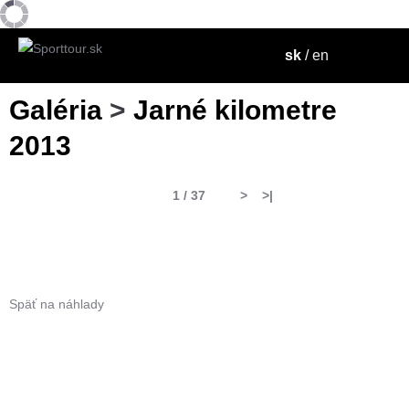
sk
/
en
Galéria
>
Jarné kilometre
2013
1 / 37
>
>|
Späť na náhlady