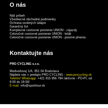
O nás
Náš príbeh
Všeobecné obchodné podmienky
Ochrana osobných údajov
Garančný list
Komplexné cestovné poistenie UNION - zájazdy
Celoročné cestovné poistenie UNION - leták
Celoročné cestovné poistenie UNION - poistné plnenia
Kontaktujte nás
PRO CYCLING s.r.o.
Medveďovej 1/A, 851 04 Bratislava
Nájdete nás v predajni PRO CYCLING -
www.procycling.sk
Telefón/ Whatsapp:
+421 915 956 794 /aktívne - PO-PI, od
9:00 do 18:00/
E-mail:
info@sporttour.sk