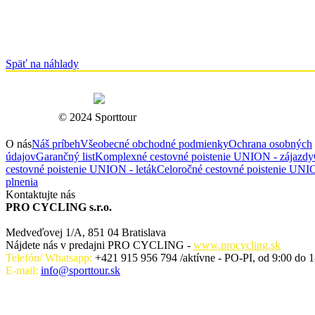
Späť na náhlady
© 2024 Sporttour
O nás
Náš príbeh
Všeobecné obchodné podmienky
Ochrana osobných
údajov
Garančný list
Komplexné cestovné poistenie UNION - zájazdy
cestovné poistenie UNION - leták
Celoročné cestovné poistenie UNIO
plnenia
Kontaktujte nás
PRO CYCLING s.r.o.
Medveďovej 1/A, 851 04 Bratislava
Nájdete nás v predajni PRO CYCLING -
www.procycling.sk
Telefón/ Whatsapp:
+421 915 956 794 /aktívne - PO-PI, od 9:00 do 1
E-mail:
info@sporttour.sk