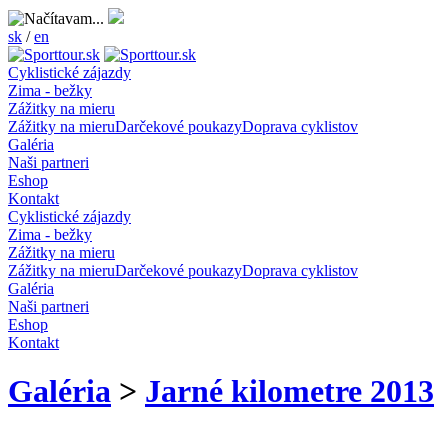
sk
/
en
Cyklistické zájazdy
Zima - bežky
Zážitky na mieru
Zážitky na mieru
Darčekové poukazy
Doprava cyklistov
Galéria
Naši partneri
Eshop
Kontakt
Cyklistické zájazdy
Zima - bežky
Zážitky na mieru
Zážitky na mieru
Darčekové poukazy
Doprava cyklistov
Galéria
Naši partneri
Eshop
Kontakt
Galéria
>
Jarné kilometre 2013