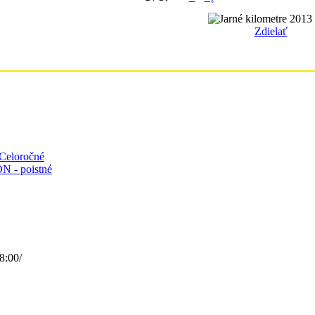
Zdielať
Celoročné
N - poistné
8:00/