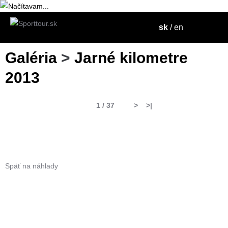
sk
/
en
Galéria
>
Jarné kilometre
2013
1 / 37
>
>|
Späť na náhlady