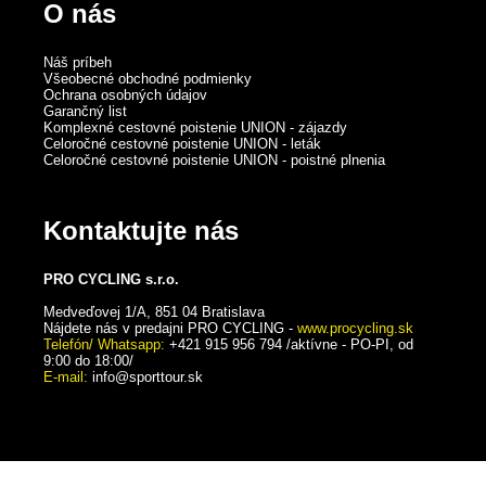
O nás
Náš príbeh
Všeobecné obchodné podmienky
Ochrana osobných údajov
Garančný list
Komplexné cestovné poistenie UNION - zájazdy
Celoročné cestovné poistenie UNION - leták
Celoročné cestovné poistenie UNION - poistné plnenia
Kontaktujte nás
PRO CYCLING s.r.o.
Medveďovej 1/A, 851 04 Bratislava
Nájdete nás v predajni PRO CYCLING -
www.procycling.sk
Telefón/ Whatsapp:
+421 915 956 794 /aktívne - PO-PI, od
9:00 do 18:00/
E-mail:
info@sporttour.sk