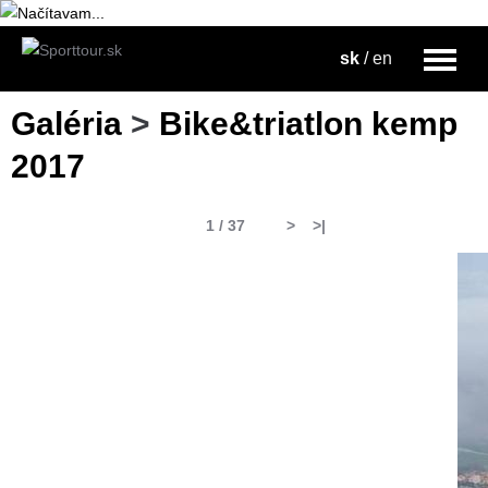
sk
/
en
Galéria
>
Bike&triatlon kemp
2017
1 / 37
>
>|