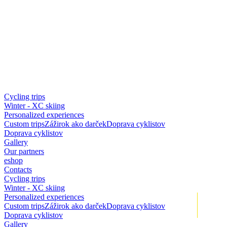
Cycling trips
Winter - XC skiing
Personalized experiences
Custom trips
Zážirok ako darček
Doprava cyklistov
Doprava cyklistov
Gallery
Our partners
eshop
Contacts
Cycling trips
Winter - XC skiing
Personalized experiences
+
Custom trips
Zážirok ako darček
Doprava cyklistov
Doprava cyklistov
Gallery