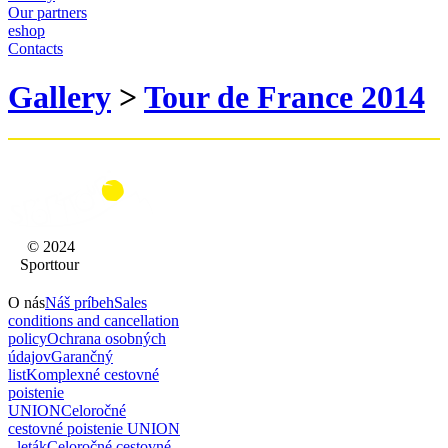
Our partners
eshop
Contacts
Gallery
>
Tour de France 2014
© 2024
Sporttour
O nás
Náš príbeh
Sales
conditions and cancellation
policy
Ochrana osobných
údajov
Garančný
list
Komplexné cestovné
poistenie
UNION
Celoročné
cestovné poistenie UNION
- leták
Celoročné cestovné