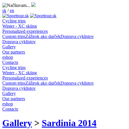
sk
/
en
Cycling trips
Winter - XC skiing
Personalized experiences
Custom trips
Zážirok ako darček
Doprava cyklistov
Doprava cyklistov
Gallery
Our partners
eshop
Contacts
Cycling trips
Winter - XC skiing
Personalized experiences
Custom trips
Zážirok ako darček
Doprava cyklistov
Doprava cyklistov
Gallery
Our partners
eshop
Contacts
Gallery
>
Sardinia 2014