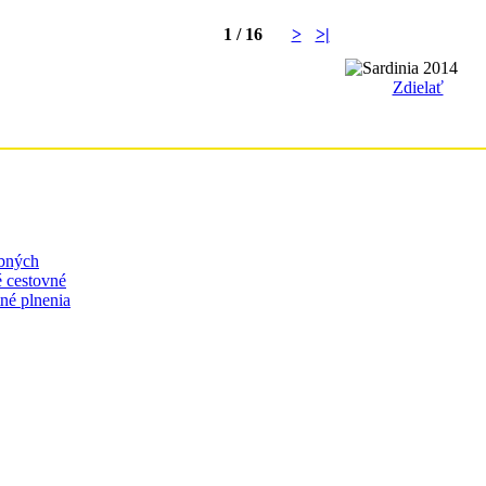
1 / 16
>
>|
Zdielať
bných
 cestovné
né plnenia