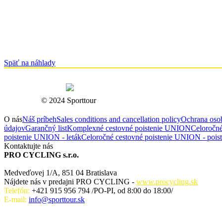
Späť na náhlady
© 2024 Sporttour
O nás
Náš príbeh
Sales conditions and cancellation policy
Ochrana oso
údajov
Garančný list
Komplexné cestovné poistenie UNION
Celoročné
poistenie UNION - leták
Celoročné cestovné poistenie UNION - poist
Kontaktujte nás
PRO CYCLING s.r.o.
Medveďovej 1/A, 851 04 Bratislava
Nájdete nás v predajni PRO CYCLING -
www.procycling.sk
Telefón:
+421 915 956 794 /PO-PI, od 8:00 do 18:00/
E-mail:
info@sporttour.sk