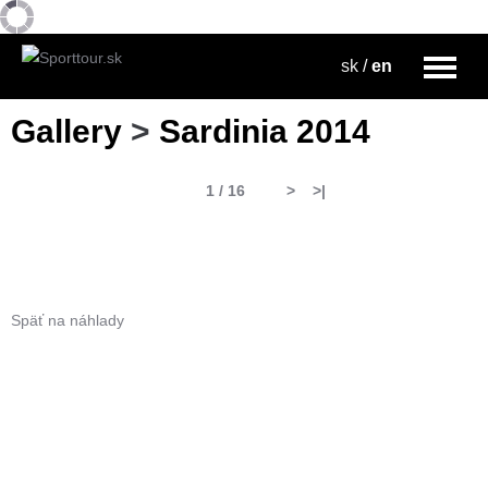
sk
/
en
Gallery
>
Sardinia 2014
1 / 16
>
>|
Späť na náhlady