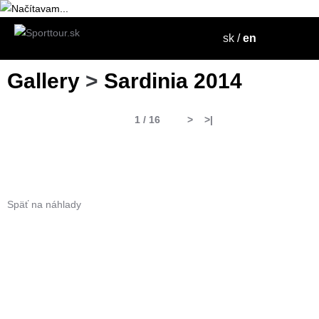
sk
/
en
Gallery
>
Sardinia 2014
1 / 16
>
>|
Späť na náhlady