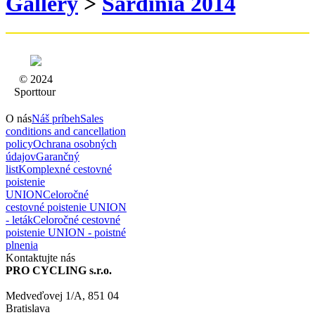
Gallery
>
Sardinia 2014
© 2024
Sporttour
O nás
Náš príbeh
Sales
conditions and cancellation
policy
Ochrana osobných
údajov
Garančný
list
Komplexné cestovné
poistenie
UNION
Celoročné
cestovné poistenie UNION
- leták
Celoročné cestovné
poistenie UNION - poistné
plnenia
Kontaktujte nás
PRO CYCLING s.r.o.
Medveďovej 1/A, 851 04
Bratislava