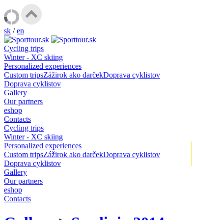
sk
/
en
Cycling trips
Winter - XC skiing
Personalized experiences
Custom trips
Zážirok ako darček
Doprava cyklistov
Doprava cyklistov
Gallery
Our partners
eshop
Contacts
Cycling trips
Winter - XC skiing
Personalized experiences
+
Custom trips
Zážirok ako darček
Doprava cyklistov
Doprava cyklistov
Gallery
Our partners
eshop
Contacts