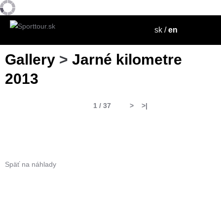
sk
/
en
Gallery
>
Jarné kilometre
2013
1 / 37
>
>|
Späť na náhlady