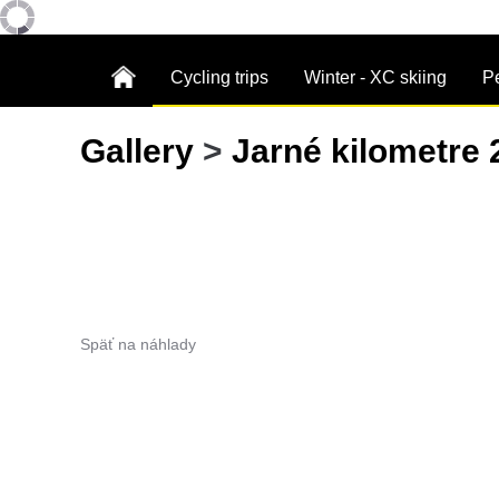
Cycling trips
Winter - XC skiing
P
Gallery
>
Jarné kilometre 
Späť na náhlady