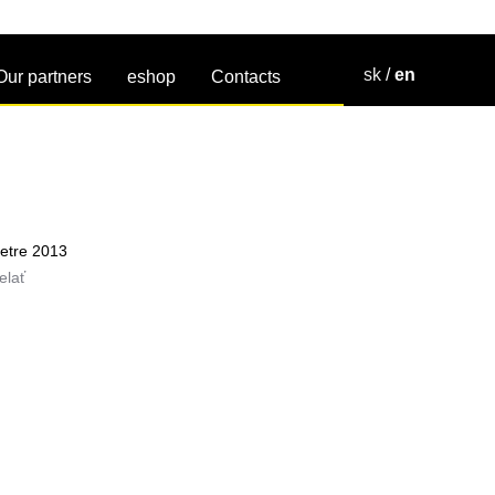
sk
/
en
Our partners
eshop
Contacts
elať