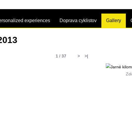
ersonalized experiences
Doprava cyklistov
Gallery
2013
1 / 37
>
>|
Zdi