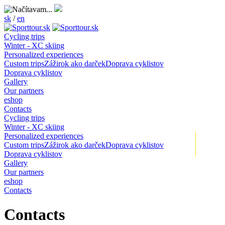
sk
/
en
Cycling trips
Winter - XC skiing
Personalized experiences
Custom trips
Zážirok ako darček
Doprava cyklistov
Doprava cyklistov
Gallery
Our partners
eshop
Contacts
Cycling trips
Winter - XC skiing
Personalized experiences
+
Custom trips
Zážirok ako darček
Doprava cyklistov
Doprava cyklistov
Gallery
Our partners
eshop
Contacts
Contacts