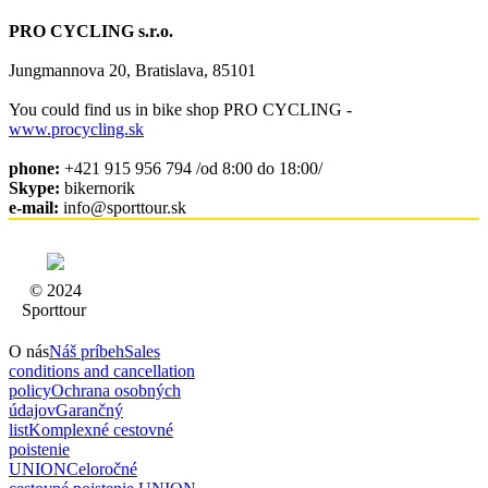
PRO CYCLING s.r.o.
Jungmannova 20, Bratislava, 85101
You could find us in bike shop PRO CYCLING -
www.procycling.sk
phone:
+421 915 956 794 /od 8:00 do 18:00/
Skype:
bikernorik
e-mail:
info@sporttour.sk
© 2024
Sporttour
O nás
Náš príbeh
Sales
conditions and cancellation
policy
Ochrana osobných
údajov
Garančný
list
Komplexné cestovné
poistenie
UNION
Celoročné